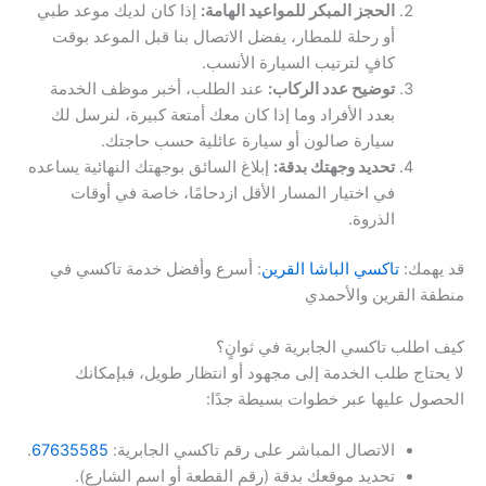
الحجز المبكر للمواعيد الهامة:
إذا كان لديك موعد طبي
أو رحلة للمطار، يفضل الاتصال بنا قبل الموعد بوقت
كافٍ لترتيب السيارة الأنسب.
توضيح عدد الركاب:
عند الطلب، أخبر موظف الخدمة
بعدد الأفراد وما إذا كان معك أمتعة كبيرة، لنرسل لك
سيارة صالون أو سيارة عائلية حسب حاجتك.
تحديد وجهتك بدقة:
إبلاغ السائق بوجهتك النهائية يساعده
في اختيار المسار الأقل ازدحامًا، خاصة في أوقات
الذروة.
قد يهمك:
تاكسي الباشا القرين
: أسرع وأفضل خدمة تاكسي في
منطقة القرين والأحمدي
كيف اطلب تاكسي الجابرية في ثوانٍ؟
لا يحتاج طلب الخدمة إلى مجهود أو انتظار طويل، فبإمكانك
الحصول عليها عبر خطوات بسيطة جدًا:
الاتصال المباشر على رقم تاكسي الجابرية:
67635585
.
تحديد موقعك بدقة (رقم القطعة أو اسم الشارع).