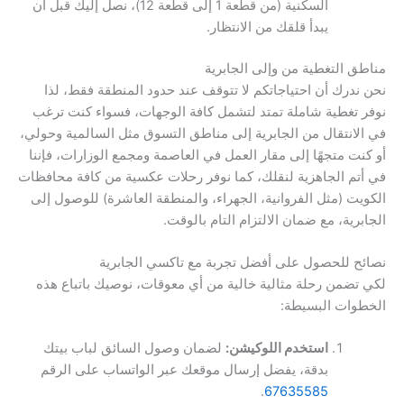
السكنية (من قطعة 1 إلى قطعة 12)، نصل إليك قبل أن
يبدأ قلقك من الانتظار.
مناطق التغطية من وإلى الجابرية
نحن ندرك أن احتياجاتكم لا تتوقف عند حدود المنطقة فقط، لذا
نوفر تغطية شاملة تمتد لتشمل كافة الوجهات، فسواء كنت ترغب
في الانتقال من الجابرية إلى مناطق التسوق مثل السالمية وحولي،
أو كنت متجهًا إلى مقار العمل في العاصمة ومجمع الوزارات، فإننا
في أتم الجاهزية لنقلك، كما نوفر رحلات عكسية من كافة محافظات
الكويت (مثل الفروانية، الجهراء، والمنطقة العاشرة) للوصول إلى
الجابرية، مع ضمان الالتزام التام بالوقت.
نصائح للحصول على أفضل تجربة مع تاكسي الجابرية
لكي تضمن رحلة مثالية خالية من أي معوقات، نوصيك باتباع هذه
الخطوات البسيطة:
استخدم اللوكيشن:
لضمان وصول السائق لباب بيتك
بدقة، يفضل إرسال موقعك عبر الواتساب على الرقم
.
67635585